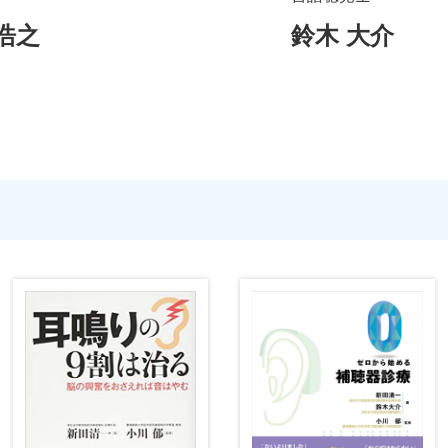
浩之
鈴木 大介