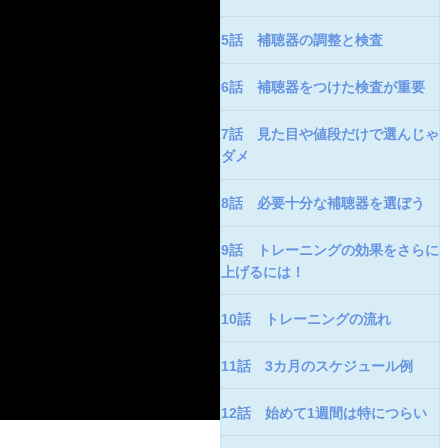
5話 補聴器の調整と検査
6話 補聴器をつけた検査が重要
7話 見た目や値段だけで選んじゃ
ダメ
8話 必要十分な補聴器を選ぼう
9話 トレーニングの効果をさらに
上げるには！
10話 トレーニングの流れ
11話 3カ月のスケジュール例
12話 始めて1週間は特につらい