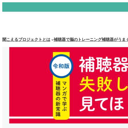
内
容
を
ス
聞こえるプロジェクトとは
補聴器で脳のトレーニング
補聴器がうま
キ
ッ
プ